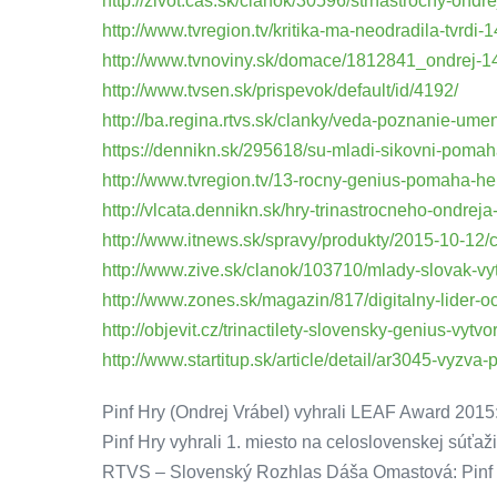
http://zivot.cas.sk/clanok/30596/strnastrocny-on
http://www.tvregion.tv/kritika-ma-neodradila-tvrdi-
http://www.tvnoviny.sk/domace/1812841_ondrej-14
http://www.tvsen.sk/prispevok/default/id/4192/
http://ba.regina.rtvs.sk/clanky/veda-poznanie-um
https://dennikn.sk/295618/su-mladi-sikovni-pomah
http://www.tvregion.tv/13-rocny-genius-pomaha-
http://vlcata.dennikn.sk/hry-trinastrocneho-ondre
http://www.itnews.sk/spravy/produkty/2015-10-12/
http://www.zive.sk/clanok/103710/mlady-slovak-vy
http://www.zones.sk/magazin/817/digitalny-lider-oce
http://objevit.cz/trinactilety-slovensky-genius-vyt
http://www.startitup.sk/article/detail/ar3045-vyz
Pinf Hry (Ondrej Vrábel) vyhrali LEAF Award 2015
Pinf Hry vyhrali 1. miesto na celoslovenskej súťaž
RTVS – Slovenský Rozhlas Dáša Omastová: Pinf H