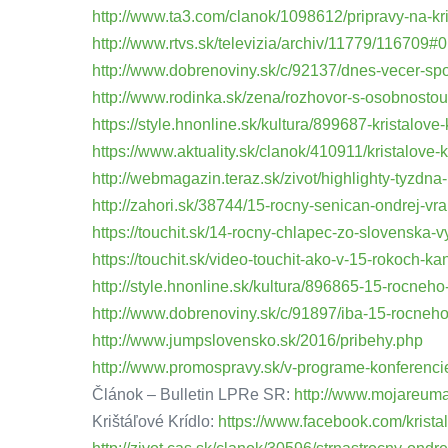
http://www.ta3.com/clanok/1098612/pripravy-na-kris
http://www.rtvs.sk/televizia/archiv/11779/116709#0
http://www.dobrenoviny.sk/c/92137/dnes-vecer-spo
http://www.rodinka.sk/zena/rozhovor-s-osobnostou
https://style.hnonline.sk/kultura/899687-kristalov
https://www.aktuality.sk/clanok/410911/kristalove-
http://webmagazin.teraz.sk/zivot/highlighty-tyzdna-
http://zahori.sk/38744/15-rocny-senican-ondrej-vra
https://touchit.sk/14-rocny-chlapec-zo-slovenska
https://touchit.sk/video-touchit-ako-v-15-rokoch
http://style.hnonline.sk/kultura/896865-15-rocne
http://www.dobrenoviny.sk/c/91897/iba-15-rocneho
http://www.jumpslovensko.sk/2016/pribehy.php
http://www.promospravy.sk/v-programe-konferencie-j
Článok – Bulletin LPRe SR:
http://www.mojareuma
Krištáľové Krídlo:
https://www.facebook.com/krist