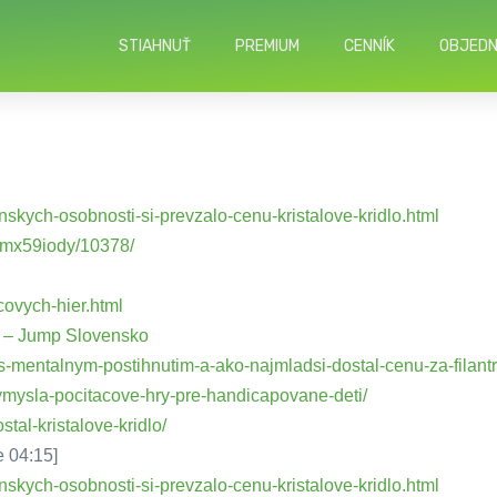
STIAHNUŤ
PREMIUM
CENNÍK
OBJED
skych-osobnosti-si-prevzalo-cenu-kristalove-kridlo.html
iamx59iody/10378/
acovych-hier.html
 – Jump Slovensko
-s-mentalnym-postihnutim-a-ako-najmladsi-dostal-cenu-za-filantr
vymysla-pocitacove-hry-pre-handicapovane-deti/
tal-kristalove-kridlo/
e 04:15]
skych-osobnosti-si-prevzalo-cenu-kristalove-kridlo.html