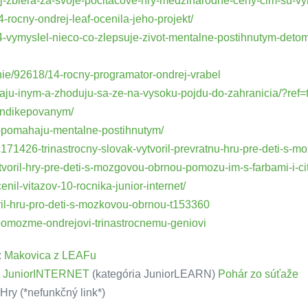
drej-zbiera-za-svoje-pocitacove-hry-medzinarodne-ceny-cim-su-
14-rocny-ondrej-leaf-ocenila-jeho-projekt/
-vymyslel-nieco-co-zlepsuje-zivot-mentalne-postihnutym-deto
enie/92618/14-rocny-programator-ondrej-vrabel
aju-inym-a-zhoduju-sa-ze-na-vysoku-pojdu-do-zahranicia/?ref=t
hendikepovanym/
ja-pomahaju-mentalne-postihnutym/
c171426-trinastrocny-slovak-vytvoril-prevratnu-hru-pre-deti-s
tvoril-hry-pre-deti-s-mozgovou-obrnou-pomozu-im-s-farbami-i-c
nil-vitazov-10-rocnika-junior-internet/
voril-hru-pro-deti-s-mozkovou-obrnou-t153360
va-pomozme-ondrejovi-trinastrocnemu-geniovi
:
Makovica z LEAFu
i
JuniorINTERNET
(kategória JuniorLEARN)
Pohár zo súťaže
ry (*nefunkčný link*)