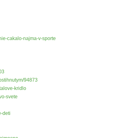
enie-cakalo-najma-v-sporte
03
postihnutym/94873
alove-kridlo
vo-svete
-deti