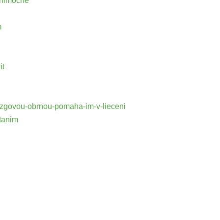
vynimocne
m
it
-mozgovou-obrnou-pomaha-im-v-lieceni
itanim