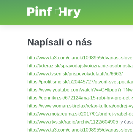
Napísali o nás
http://www.ta3.com/clanok/1098955/dvanast-sloven
http://tv.teraz.sk/spravodajstvo/uznanie-osobnost
http://www.tvsen.sk/prispevok/default/id/6663/
https://profit.sme.sk/c/20445727/otvoril-svet-pocit
https://www.youtube.com/watch?v=GHfpgo7nTNw
https://dennikn.sk/672124/ma-15-robi-hry-pre-deti
https://www.woman.sk/relax/relax-kultura/ondrej-
http://www.mojareuma.sk/2017/01/ondrej-vrabel-dos
http://www.rtvs.sk/radio/archiv/1122/604905
[v čas
http://www.ta3.com/clanok/1098955/dvanast-sloven