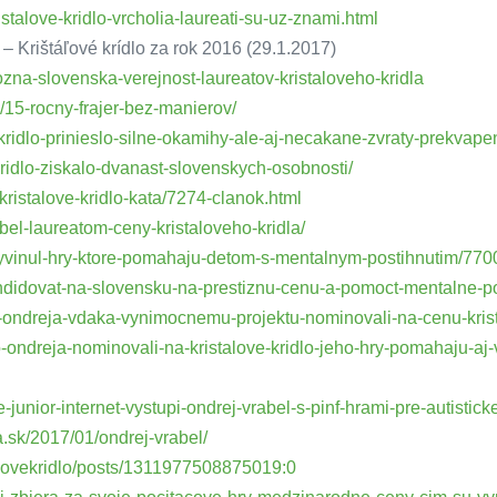
talove-kridlo-vrcholia-laureati-su-uz-znami.html
– Krištáľové krídlo za rok 2016 (29.1.2017)
zna-slovenska-verejnost-laureatov-kristaloveho-kridla
/15-rocny-frajer-bez-manierov/
e-kridlo-prinieslo-silne-okamihy-ale-aj-necakane-zvraty-prekvap
kridlo-ziskalo-dvanast-slovenskych-osobnosti/
kristalove-kridlo-kata/7274-clanok.html
bel-laureatom-ceny-kristaloveho-kridla/
-vyvinul-hry-ktore-pomahaju-detom-s-mentalnym-postihnutim/770
-kandidovat-na-slovensku-na-prestiznu-cenu-a-pomoct-mentalne-
ho-ondreja-vdaka-vynimocnemu-projektu-nominovali-na-cenu-krist
-ondreja-nominovali-na-kristalove-kridlo-jeho-hry-pomahaju-aj-
unior-internet-vystupi-ondrej-vrabel-s-pinf-hrami-pre-autisticke
.sk/2017/01/ondrej-vrabel/
alovekridlo/posts/1311977508875019:0